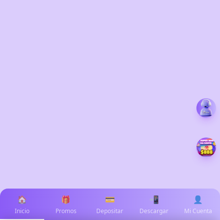
🏠
🎁
💳
📲
👤
Inicio
Promos
Depositar
Descargar
Mi Cuenta